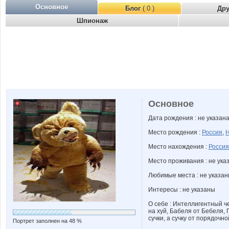
Основное
Блог
( 0 )
Др
Шпионаж
Основное
Дата рождения : не указан
Место рождения :
Россия
,
Н
Место нахождения :
Россия
Место проживания : не ука
Любимые места : не указа
Интересы : не указаны
О себе : Интеллигентный ч
на хуй, Бабеля от Бебеля, Г
сучки, а сучку от порядочн
Портрет заполнен на 48 %