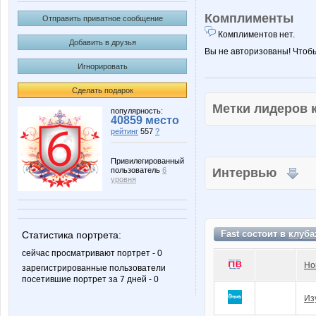
Комплименты
Отправить приватное сообщение
Комплиментов нет.
Добавить в друзья
Вы не авторизованы! Чтоб
Игнорировать
Сделать подарок
Метки лидеров
популярность:
40859 место
рейтинг
557
?
Привилегированный
пользователь
6
Интервью
уровня
Fast состоит в
клуба
Статистика портрета:
сейчас просматривают портрет - 0
Но
зарегистрированные пользователи
посетившие портрет за 7 дней - 0
Из